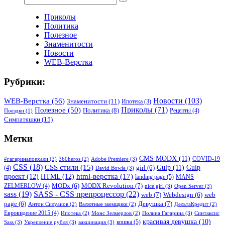
Приколы
Политика
Полезное
Знаменитости
Новости
WEB-Верстка
Рубрики:
WEB-Верстка
(56)
Новости
(103)
Знаменитости
(11)
Ипотека
(3)
Приколы
(71)
Полезное
(50)
Политика
(8)
Рецепты
(4)
Поездки
(1)
Симпатяшки
(15)
Метки
CMS MODX
(11)
COVID-19
#гагаринапоехали
(3)
Adobe Premiere
(3)
360heros
(2)
CSS
(18)
CSS стили
(15)
Gulp
(11)
Gulp
(4)
girl
(6)
David Bowie
(3)
html-верстка
(17)
проект
(12)
HTML
(12)
landing page
(5)
MANS
MODX Revolution
(7)
ZELMERLOW
(4)
MODx
(6)
nice girl
(3)
Open Server
(3)
sass
(19)
SASS - CSS препроцессор
(22)
web
(7)
Webdesign
(6)
web
Девушка
(7)
page
(6)
Антон Силуанов
(2)
Валютные заемщики
(2)
ДельтаКредит
(2)
Евровидение 2015
(4)
Полина Гагарина
(3)
Синтаксис
Ипотека
(2)
Монс Зелмерлов
(2)
красивая девушка
(10)
кошка
(5)
Sass
(3)
Укрепление рубля
(3)
вакцинация
(3)