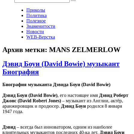
Приколы
Политика
Полезное
Знаменитости
Новости
WEB-Верстка
Архив метки: MANS ZELMERLOW
Дэвид Боуи (David Bowie) музыкант
Биография
Биография музыканта Дэвида Боуи (David Bowie)
Дэвид Боуи (David Bowie)
, его настоящее имя
Дэвид Роберт
Джонс (David Robert Jones)
– музыкант из Англии, актёр,
аранжировщик и продюсер.
Дэвид Боуи
родился 8 января
1947 года.
Дэвид
– всегда был инноватором, одним из наиболее
влиятельных музыкантов последних 40-ка лет.
Дэвид Боуи