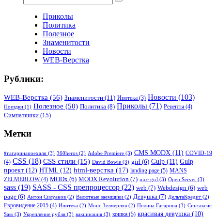
Приколы
Политика
Полезное
Знаменитости
Новости
WEB-Верстка
Рублики:
WEB-Верстка
(56)
Новости
(103)
Знаменитости
(11)
Ипотека
(3)
Приколы
(71)
Полезное
(50)
Политика
(8)
Рецепты
(4)
Поездки
(1)
Симпатяшки
(15)
Метки
CMS MODX
(11)
COVID-19
#гагаринапоехали
(3)
Adobe Premiere
(3)
360heros
(2)
CSS
(18)
CSS стили
(15)
Gulp
(11)
Gulp
(4)
girl
(6)
David Bowie
(3)
html-верстка
(17)
проект
(12)
HTML
(12)
landing page
(5)
MANS
MODX Revolution
(7)
ZELMERLOW
(4)
MODx
(6)
nice girl
(3)
Open Server
(3)
sass
(19)
SASS - CSS препроцессор
(22)
web
(7)
Webdesign
(6)
web
Девушка
(7)
page
(6)
Антон Силуанов
(2)
Валютные заемщики
(2)
ДельтаКредит
(2)
Евровидение 2015
(4)
Полина Гагарина
(3)
Синтаксис
Ипотека
(2)
Монс Зелмерлов
(2)
красивая девушка
(10)
кошка
(5)
Sass
(3)
Укрепление рубля
(3)
вакцинация
(3)