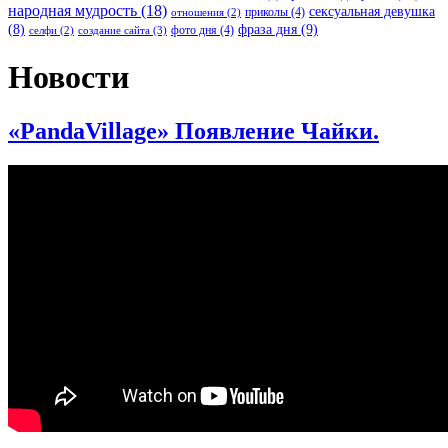
народная мудрость
(18)
сексуальная девушка
приколы
(4)
отношения
(2)
(8)
фраза дня
(9)
фото дня
(4)
создание сайта
(3)
селфи
(2)
Новости
«PandaVillage» Появление Чайки.