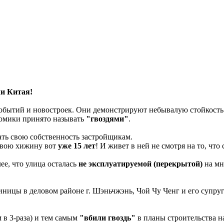
ли Китая!
 событий и новостроек. Они демонстрируют небывалую стойкос
домики принято называть
"гвоздями"
.
дать свою собственность застройщикам.
 свою хижину вот
уже 15 лет
! И живет в ней не смотря на то, чт
лее, что улица осталась
не эксплуатируемой (перекрытой)
на мн
иницы в деловом районе г. Шэньчжэнь, Чой Чу Ченг и его супру
в 3-раза) и тем самым
"вбили гвоздь"
в планы строительства н