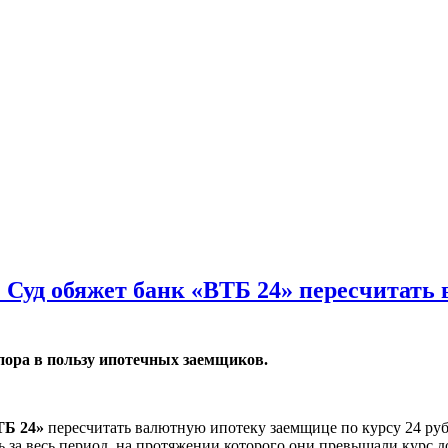
уд обяжет банк «ВТБ 24» пересчитать ва
пора в пользу ипотечных заемщиков.
ТБ 24»
пересчитать валютную ипотеку заемщице по курсу 24 руб
 за весь период, на протяжении которого они превышали курс д