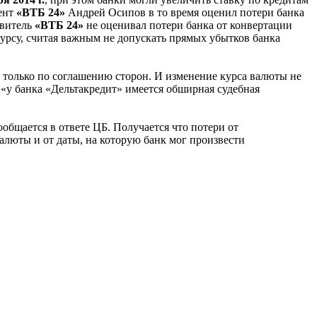
дент
«ВТБ 24»
Андрей Осипов в то время оценил потери банка
авитель
«ВТБ 24»
не оценивал потери банка от конвертации
урсу, считая важным не допускать прямых убытков банка
т только по соглашению сторон. И изменение курса валюты не
 «у банка «Дельтакредит» имеется обширная судебная
общается в ответе ЦБ. Получается что потери от
валюты и от даты, на которую банк мог произвести