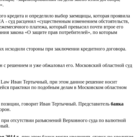
».
ого кредита и определило выбор заемщицы, которая проявила
А - суд расценил «существенным изменением обстоятельств,
 ежемесячного платежа, который превысил почти втрое его
вания закона «О защите прав потребителей», по которым
рых исходили стороны при заключении кредитного договора.
н с решением и уже обжаловал его. Московский областной суд
ny Law Иван Тертычный, при этом данное решение носит
вшейся практики по подобным делам в Московском областном
ей позиции, говорит Иван Тертычный. Представитель
банка
орон.
я при отсутствии разъяснений Верховного суда по валютной
чный.
я 2014 г.
, при этом банки могли увеличить ставку по кредитам