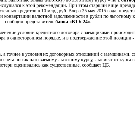
рислушался к этой рекомендации. При этом старший вице-прези
ечных кредитов в 10 млрд руб. Вчера 25 мая 2015 года, предст
ти конвертации валютной задолженности в рубли по льготному к
, – сообщил представитель
банка «ВТБ 24»
.
изменение условий кредитного договора с заемщиками происходи
ра в одностороннем порядке, и в подтверждение этой позиции -
, а точнее в условия их договорных отношений с заемщиками, со
счета по так называемому льготному курсу, - зависят от курса 
потери оценивались как существенные, сообщает ЦБ.