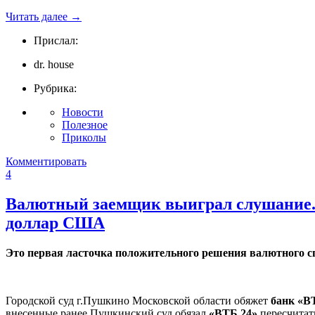
Читать далее
→
Прислал:
dr. house
Рубрика:
Новости
Полезное
Приколы
Комментировать
4
Валютный заемщик выиграл слушание. С
доллар США
Это первая ласточка положительного решения валютного с
Городской суд г.Пушкино Московской области обяжет
банк «В
внесенные ранее Пушкинский суд обязал
«ВТБ 24»
пересчитать