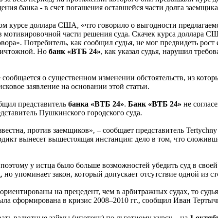
щения банка - в счет погашения оставшейся части долга заемщика
ом курсе доллара США, «что говорило о выгодности предлагаем
 мотивировочной части решения суда. Скачек курса доллара СШ
вора». Потребитель, как сообщил судья, не мог предвидеть рост
 ничтожной. Но
банк «ВТБ 24»
, как указал судья, нарушил требо
де сообщается о существенном изменении обстоятельств, из кото
сковое заявление на основании этой статьи.
общил представитель
банка «ВТБ 24»
.
Банк «ВТБ 24»
не согласе
едставитель Пушкинского городского суда.
звестна, против заемщиков», – сообщает представитель Tertych
ердикт вынесет вышестоящая инстанция: дело в том, что сложи
е, поэтому у истца было больше возможностей убедить суд в сво
, но упоминает закон, который допускает отсутствие одной из ст
 ориентированы на прецедент, чем в арбитражных судах, то судь
была сформирована в кризис 2008–2010 гг., сообщил Иван Терты
вать валютные займы (ипотеку) по льготному курсу – на
1 октябр