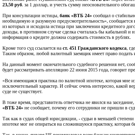
23,50 руб
. за 1 доллар, и учесть сумму неосновательного обога
При консультации истицы,
банк «ВТБ 24»
сообщал о стабильн
необходимую и разумную предусмотрительность», сообщается в
из которых и исходила истица при заключении кредитного дого
доходы, в противном случае сделка считалась бы кабальной и
информация о кредите должна содержать стоимость в рублях.
Кроме того суд ссылается на
ст. 451 Гражданского кодекса
, г
Таким образом, любой валютный заемщик имеет право подать и
На данный момент окончательного судебного решения нет, со
будет рассматривать апелляцию 22 июня 2015 года, говорит пр
«Вся имеющаяся практика по валютной ипотеке, которая мне и
исключительный характер. И сейчас очень интересно, какой в
суде не существует.
В тоже время, представитель ответчика не явился на заседани
«ВТБ 24»
не сообщает, почему его сотрудники не пришли в суд
Так как в судах общей юрисдикции, - судьи в меньшей степени
ипотеке мог не опираться на сложившуюся практику, которая 
Так, в конце, января ЦБ рекомендовал всем банкам конвертиро