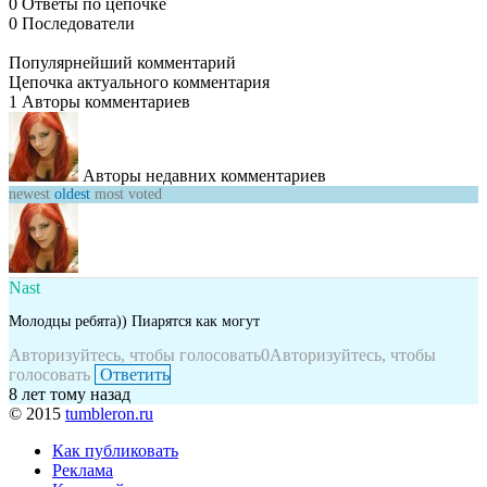
0
Ответы по цепочке
0
Последователи
Популярнейший комментарий
Цепочка актуального комментария
1
Авторы комментариев
Авторы недавних комментариев
newest
oldest
most voted
Nast
Молодцы ребята)) Пиарятся как могут
Авторизуйтесь, чтобы голосовать
0
Авторизуйтесь, чтобы
голосовать
Ответить
8 лет тому назад
© 2015
tumbleron.ru
Как публиковать
Реклама