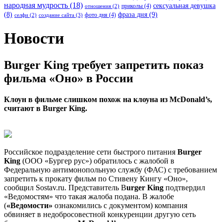
народная мудрость
(18)
сексуальная девушка
приколы
(4)
отношения
(2)
(8)
фраза дня
(9)
фото дня
(4)
создание сайта
(3)
селфи
(2)
Новости
Burger King требует запретить показ
фильма «Оно» в России
Клоун в фильме слишком похож на клоуна из McDonald’s,
считают в Burger King.
Российское подразделение сети быстрого питания
Burger
King
(ООО «Бургер рус») обратилось с жалобой в
Федеральную антимонопольную службу (ФАС) с требованием
запретить к прокату фильм по Стивену Кингу «Оно»,
сообщил Sostav.ru. Представитель B
urger King
подтвердил
«Ведомостям» что такая жалоба подана. В жалобе
(
«Ведомости»
ознакомились с документом) компания
обвиняет в недобросовестной конкуренции другую сеть