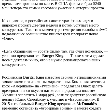
превышает прогнозы по кассе. В США фильм собрал $240
млн, теперь это самый кассовый ужастик в истории проката.
Как правило, в российских кинотеатрах фильм идет в
широком прокате две-три недели и потом уступает место
конкурентам. Так что к моменту рассмотрения жалобы в ФАС
подавляющее большинство кинотеатров прекратят показ
«Оно».
«Цель обращения — убрать фильм там, где будет возможно, —
уточнил представитель
Burger King
. — Также хотим сделать
посыл деятелям кино, что не нужно рекламировать наших
конкурентов».
Российский
Burger King
известен своими нетрадиционными
заявлениями и эпатажным маркетингом. Компания заменила
кофе «Американо» на «Руссиано», предлагала Durex делать
презервативы со вкусом наггетсов, предлагала властям
Украины заплатить 1 млрд руб., если те допустят российскую
певицу Юлию Самойлову к участию в «Евровидении». В
2015 г. глобальный
Burger King
предложил
McDonald’s
временно остановить «бургерные войны» и вместе создать