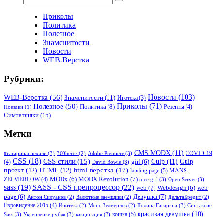
Приколы
Политика
Полезное
Знаменитости
Новости
WEB-Верстка
Рубрики:
WEB-Верстка
(56)
Новости
(103)
Знаменитости
(11)
Ипотека
(3)
Приколы
(71)
Полезное
(50)
Политика
(8)
Рецепты
(4)
Поездки
(1)
Симпатяшки
(15)
Метки
CMS MODX
(11)
COVID-19
#гагаринапоехали
(3)
Adobe Premiere
(3)
360heros
(2)
CSS
(18)
CSS стили
(15)
Gulp
(11)
Gulp
(4)
girl
(6)
David Bowie
(3)
html-верстка
(17)
проект
(12)
HTML
(12)
landing page
(5)
MANS
MODX Revolution
(7)
ZELMERLOW
(4)
MODx
(6)
nice girl
(3)
Open Server
(3)
sass
(19)
SASS - CSS препроцессор
(22)
web
(7)
Webdesign
(6)
web
Девушка
(7)
page
(6)
Антон Силуанов
(2)
Валютные заемщики
(2)
ДельтаКредит
(2)
Евровидение 2015
(4)
Полина Гагарина
(3)
Синтаксис
Ипотека
(2)
Монс Зелмерлов
(2)
красивая девушка
(10)
кошка
(5)
Sass
(3)
Укрепление рубля
(3)
вакцинация
(3)