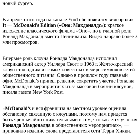
новый бургер.
В апреле этого года на канале YouTube появился видеоролик
It — McDonald's Edition
(
«Оно: Макдоналдс»
): краткое
изложение классического фильма «Оно», но в главной роли
Роналд Макдоналд вместо Пеннивайза. Видео набрало более 3
млн просмотров.
Впервые роль клоуна Роналда Макдоналда исполнил
американский актер Уиллард Скотт в 1963 г. Желто-красный
клоун стал одним из самых известных в мире символов сетей
общественного питания. Однако в прошлом году главный
офис McDonald’s принял решение сократить участие Роналда
Макдоналда в мероприятиях из-за массовой боязни клоунов,
писала газета New York Post.
«
McDonald’s
и вся франшиза на местном уровне оценила
обстановку, связанную с клоунами, поэтому нам придется
быть чрезвычайно внимательными в том, что касается участия
Роналда Макдоналда
в общественных мероприятиях», —
приводило издание слова представителя сети Терри Хикки.