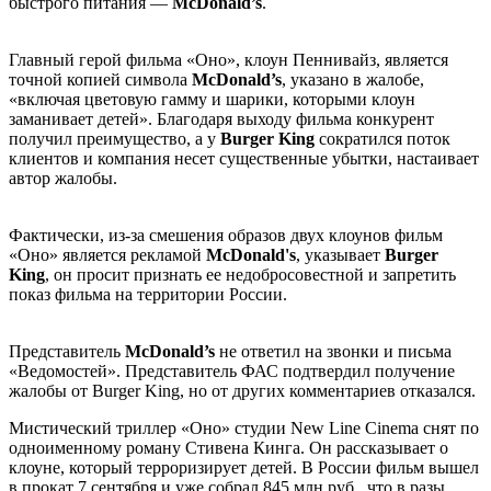
быстрого питания —
McDonald’s
.
Главный герой фильма «Оно», клоун Пеннивайз, является
точной копией символа
McDonald’s
, указано в жалобе,
«включая цветовую гамму и шарики, которыми клоун
заманивает детей». Благодаря выходу фильма конкурент
получил преимущество, а у
Burger King
сократился поток
клиентов и компания несет существенные убытки, настаивает
автор жалобы.
Фактически, из-за смешения образов двух клоунов фильм
«Оно» является рекламой
McDonald's
, указывает
Burger
King
, он просит признать ее недобросовестной и запретить
показ фильма на территории России.
Представитель
McDonald’s
не ответил на звонки и письма
«Ведомостей». Представитель ФАС подтвердил получение
жалобы от Burger King, но от других комментариев отказался.
Мистический триллер «Оно» студии New Line Cinema снят по
одноименному роману Стивена Кинга. Он рассказывает о
клоуне, который терроризирует детей. В России фильм вышел
в прокат 7 сентября и уже собрал 845 млн руб., что в разы