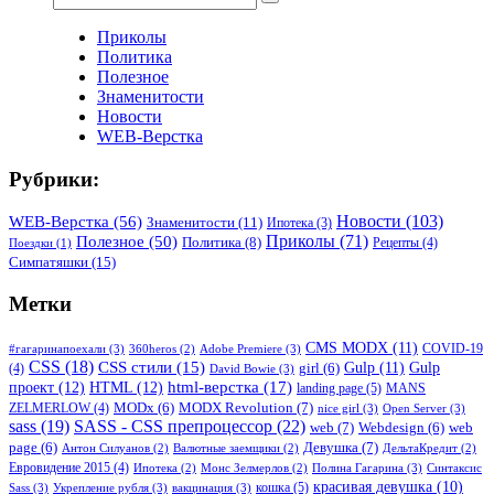
Приколы
Политика
Полезное
Знаменитости
Новости
WEB-Верстка
Рубрики:
WEB-Верстка
(56)
Новости
(103)
Знаменитости
(11)
Ипотека
(3)
Приколы
(71)
Полезное
(50)
Политика
(8)
Рецепты
(4)
Поездки
(1)
Симпатяшки
(15)
Метки
CMS MODX
(11)
COVID-19
#гагаринапоехали
(3)
Adobe Premiere
(3)
360heros
(2)
CSS
(18)
CSS стили
(15)
Gulp
(11)
Gulp
(4)
girl
(6)
David Bowie
(3)
html-верстка
(17)
проект
(12)
HTML
(12)
landing page
(5)
MANS
MODX Revolution
(7)
ZELMERLOW
(4)
MODx
(6)
nice girl
(3)
Open Server
(3)
sass
(19)
SASS - CSS препроцессор
(22)
web
(7)
Webdesign
(6)
web
Девушка
(7)
page
(6)
Антон Силуанов
(2)
Валютные заемщики
(2)
ДельтаКредит
(2)
Евровидение 2015
(4)
Полина Гагарина
(3)
Синтаксис
Ипотека
(2)
Монс Зелмерлов
(2)
красивая девушка
(10)
кошка
(5)
Sass
(3)
Укрепление рубля
(3)
вакцинация
(3)