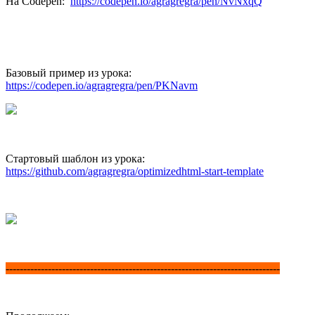
На Codepen:
https://codepen.io/agragregra/pen/NvNxqQ
Базовый пример из урока:
https://codepen.io/agragregra/pen/PKNavm
Стартовый шаблон из урока:
https://github.com/agragregra/optimizedhtml-start-template
------------------------------------------------------------------------------