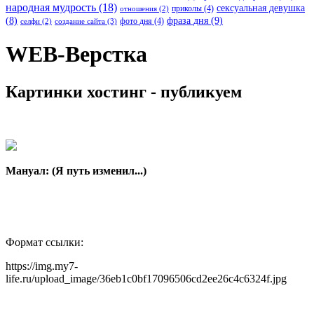
народная мудрость
(18)
сексуальная девушка
приколы
(4)
отношения
(2)
(8)
фраза дня
(9)
фото дня
(4)
создание сайта
(3)
селфи
(2)
WEB-Верстка
Картинки хостинг - публикуем
Мануал: (Я путь изменил...)
Формат ссылки:
https://img.my7-
life.ru/upload_image/36eb1c0bf17096506cd2ee26c4c6324f.jpg