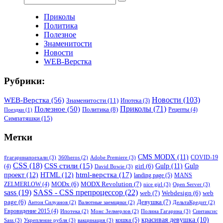
Приколы
Политика
Полезное
Знаменитости
Новости
WEB-Верстка
Рубрики:
WEB-Верстка
(56)
Новости
(103)
Знаменитости
(11)
Ипотека
(3)
Приколы
(71)
Полезное
(50)
Политика
(8)
Рецепты
(4)
Поездки
(1)
Симпатяшки
(15)
Метки
CMS MODX
(11)
COVID-19
#гагаринапоехали
(3)
Adobe Premiere
(3)
360heros
(2)
CSS
(18)
CSS стили
(15)
Gulp
(11)
Gulp
(4)
girl
(6)
David Bowie
(3)
html-верстка
(17)
проект
(12)
HTML
(12)
landing page
(5)
MANS
MODX Revolution
(7)
ZELMERLOW
(4)
MODx
(6)
nice girl
(3)
Open Server
(3)
sass
(19)
SASS - CSS препроцессор
(22)
web
(7)
Webdesign
(6)
web
Девушка
(7)
page
(6)
Антон Силуанов
(2)
Валютные заемщики
(2)
ДельтаКредит
(2)
Евровидение 2015
(4)
Полина Гагарина
(3)
Синтаксис
Ипотека
(2)
Монс Зелмерлов
(2)
красивая девушка
(10)
кошка
(5)
Sass
(3)
Укрепление рубля
(3)
вакцинация
(3)