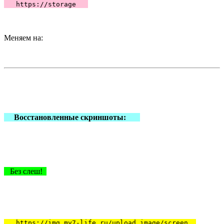
https://storage
Меняем на:
Восстановленные скриншоты:
Без слеш!
https://img.my7-life.ru/upload_image/screen