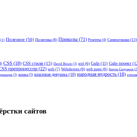
Приколы
(71)
Полезное
(50)
Симпатяшки
(15)
Политика
(8)
Рецепты
(4)
(1)
CSS
(18)
CSS стили
(15)
Gulp
(11)
Gulp проект
(1
4)
girl
(6)
David Bowie
(3)
CSS препроцессор
(22)
web
(7)
Webdesign
(6)
web page
(6)
Антон Силуанов
(2
народная мудрость
(18)
красивая девушка
(10)
кошка
(5)
кцинация
(3)
отнош
вёрстки сайтов