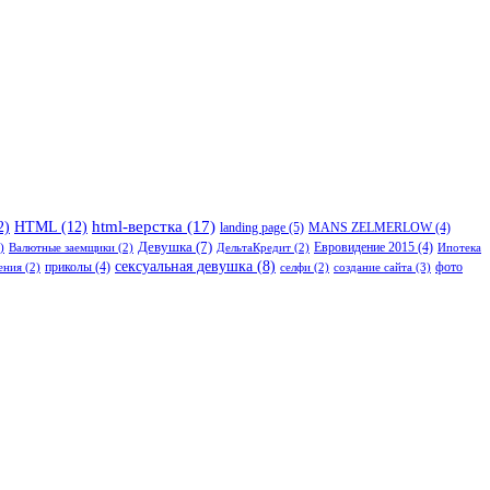
html-верстка
(17)
2)
HTML
(12)
landing page
(5)
MANS ZELMERLOW
(4)
Девушка
(7)
Евровидение 2015
(4)
)
Валютные заемщики
(2)
ДельтаКредит
(2)
Ипотека
сексуальная девушка
(8)
приколы
(4)
фото
создание сайта
(3)
ения
(2)
селфи
(2)