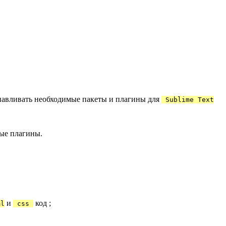
навливать необходимые пакеты и плагины для
Sublime Text
ые плагины.
и
код ;
ml
css