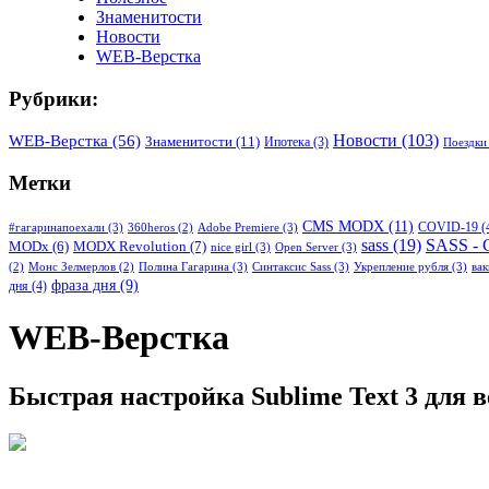
Знаменитости
Новости
WEB-Верстка
Рубрики:
WEB-Верстка
(56)
Новости
(103)
Знаменитости
(11)
Ипотека
(3)
Поездки
Метки
CMS MODX
(11)
COVID-19
(
#гагаринапоехали
(3)
Adobe Premiere
(3)
360heros
(2)
sass
(19)
SASS - 
MODX Revolution
(7)
MODx
(6)
nice girl
(3)
Open Server
(3)
Полина Гагарина
(3)
Синтаксис Sass
(3)
Укрепление рубля
(3)
ва
(2)
Монс Зелмерлов
(2)
фраза дня
(9)
дня
(4)
WEB-Верстка
Быстрая настройка Sublime Text 3 для 