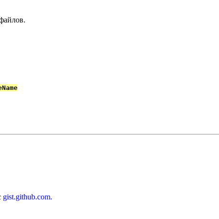
файлов.
eName
с
gist.github.com.