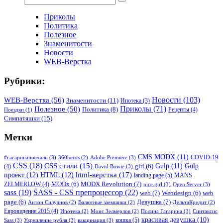
Приколы
Политика
Полезное
Знаменитости
Новости
WEB-Верстка
Рубрики:
WEB-Верстка
(56)
Новости
(103)
Знаменитости
(11)
Ипотека
(3)
Приколы
(71)
Полезное
(50)
Политика
(8)
Рецепты
(4)
Поездки
(1)
Симпатяшки
(15)
Метки
CMS MODX
(11)
COVID-19
#гагаринапоехали
(3)
Adobe Premiere
(3)
360heros
(2)
CSS
(18)
CSS стили
(15)
Gulp
(11)
Gulp
(4)
girl
(6)
David Bowie
(3)
html-верстка
(17)
проект
(12)
HTML
(12)
landing page
(5)
MANS
MODX Revolution
(7)
ZELMERLOW
(4)
MODx
(6)
nice girl
(3)
Open Server
(3)
sass
(19)
SASS - CSS препроцессор
(22)
web
(7)
Webdesign
(6)
web
Девушка
(7)
page
(6)
Антон Силуанов
(2)
Валютные заемщики
(2)
ДельтаКредит
(2)
Евровидение 2015
(4)
Полина Гагарина
(3)
Синтаксис
Ипотека
(2)
Монс Зелмерлов
(2)
красивая девушка
(10)
кошка
(5)
Sass
(3)
Укрепление рубля
(3)
вакцинация
(3)