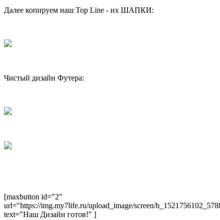
Далее копируем наш Top Line - их ШАПКИ:
Чистый дизайн Футера:
[maxbutton id="2"
url="https://img.my7life.ru/upload_image/screen/h_1521756102_5
text="Наш Дизайн готов!" ]