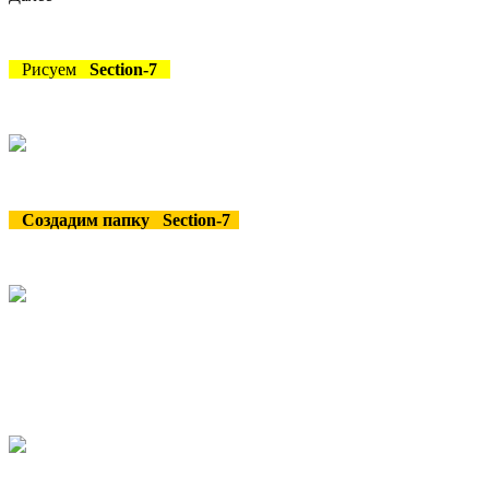
Рисуем
Section-7
Создадим папку Section-7