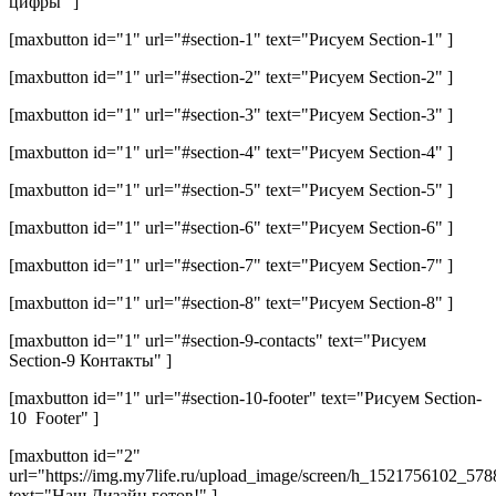
цифры" ]
[maxbutton id="1" url="#section-1" text="Рисуем Section-1" ]
[maxbutton id="1" url="#section-2" text="Рисуем Section-2" ]
[maxbutton id="1" url="#section-3" text="Рисуем Section-3" ]
[maxbutton id="1" url="#section-4" text="Рисуем Section-4" ]
[maxbutton id="1" url="#section-5" text="Рисуем Section-5" ]
[maxbutton id="1" url="#section-6" text="Рисуем Section-6" ]
[maxbutton id="1" url="#section-7" text="Рисуем Section-7" ]
[maxbutton id="1" url="#section-8" text="Рисуем Section-8" ]
[maxbutton id="1" url="#section-9-contacts" text="Рисуем
Section-9 Контакты" ]
[maxbutton id="1" url="#
section-10-footer
" text="Рисуем Section-
10 Footer" ]
[maxbutton id="2"
url="https://img.my7life.ru/upload_image/screen/h_1521756102_5
text="Наш Дизайн готов!" ]