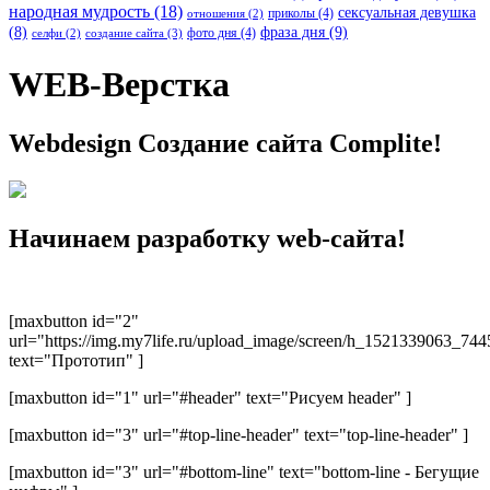
народная мудрость
(18)
сексуальная девушка
приколы
(4)
отношения
(2)
(8)
фраза дня
(9)
фото дня
(4)
создание сайта
(3)
селфи
(2)
WEB-Верстка
Webdesign Создание сайта Complite!
Начинаем разработку web-сайта!
[maxbutton id="2"
url="https://img.my7life.ru/upload_image/screen/h_1521339063_7
text="Прототип" ]
[maxbutton id="1" url="#header" text="Рисуем header" ]
[maxbutton id="3" url="#top-line-header" text="top-line-header" ]
[maxbutton id="3" url="#bottom-line" text="bottom-line - Бегущие